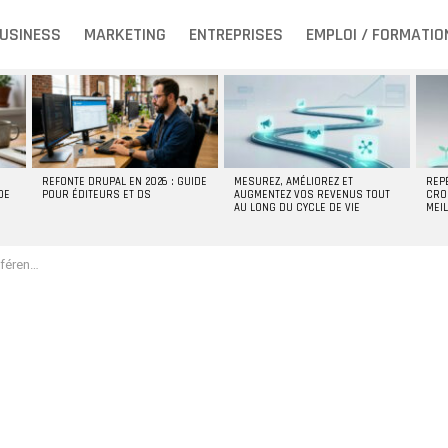
USINESS
MARKETING
ENTREPRISES
EMPLOI / FORMATIO
REFONTE DRUPAL EN 2026 : GUIDE
MESUREZ, AMÉLIOREZ ET
REP
DE
POUR ÉDITEURS ET DS
AUGMENTEZ VOS REVENUS TOUT
CRO
AU LONG DU CYCLE DE VIE
MEI
de le faire