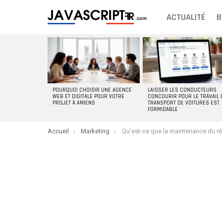
ACTUALITÉ
B
DERNIERS
ARTICLES
POURQUOI CHOISIR UNE AGENCE
LAISSER LES CONDUCTEURS
WEB ET DIGITALE POUR VOTRE
CONCOURIR POUR LE TRAVAIL 
PROJET À AMIENS
TRANSPORT DE VOITURES EST
FORMIDABLE
You are here:
Accueil
Marketing
Qu’est-ce que la maintenance du référencement ? Et 4 manières faciles 