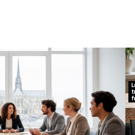
L
t
f