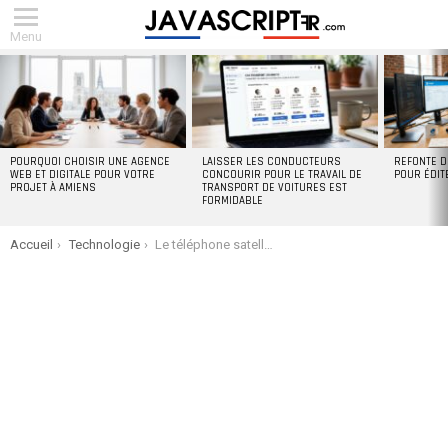
Menu
DERNIERS
ARTICLES
POURQUOI CHOISIR UNE AGENCE
LAISSER LES CONDUCTEURS
REFONTE D
WEB ET DIGITALE POUR VOTRE
CONCOURIR POUR LE TRAVAIL DE
POUR ÉDIT
PROJET À AMIENS
TRANSPORT DE VOITURES EST
FORMIDABLE
You are here:
Accueil
Technologie
Le téléphone satellite est-il nécessaire pour le tourisme extrême ?