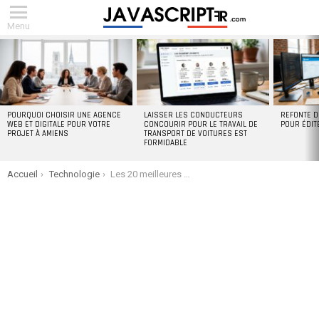
Menu
DERNIERS
ARTICLES
POURQUOI CHOISIR UNE AGENCE
LAISSER LES CONDUCTEURS
REFONTE D
WEB ET DIGITALE POUR VOTRE
CONCOURIR POUR LE TRAVAIL DE
POUR ÉDIT
PROJET À AMIENS
TRANSPORT DE VOITURES EST
FORMIDABLE
You are here:
Accueil
Technologie
Les 20 meilleures alternatives à Tidio en 2022