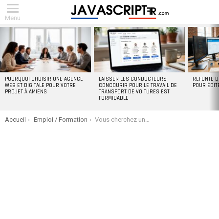
Menu
DERNIERS
ARTICLES
POURQUOI CHOISIR UNE AGENCE
LAISSER LES CONDUCTEURS
REFONTE D
WEB ET DIGITALE POUR VOTRE
CONCOURIR POUR LE TRAVAIL DE
POUR ÉDIT
PROJET À AMIENS
TRANSPORT DE VOITURES EST
FORMIDABLE
You are here:
Accueil
Emploi / Formation
Vous cherchez une promotion professionnelle ? 9 façons d’augmenter vos chances