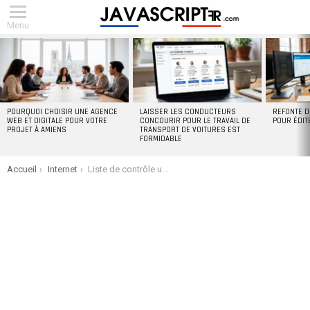
Menu
DERNIERS
ARTICLES
POURQUOI CHOISIR UNE AGENCE
LAISSER LES CONDUCTEURS
REFONTE D
WEB ET DIGITALE POUR VOTRE
CONCOURIR POUR LE TRAVAIL DE
POUR ÉDIT
PROJET À AMIENS
TRANSPORT DE VOITURES EST
FORMIDABLE
You are here:
Accueil
Internet
Liste de contrôle ultime pour l’achat d’un convertisseur de devises API