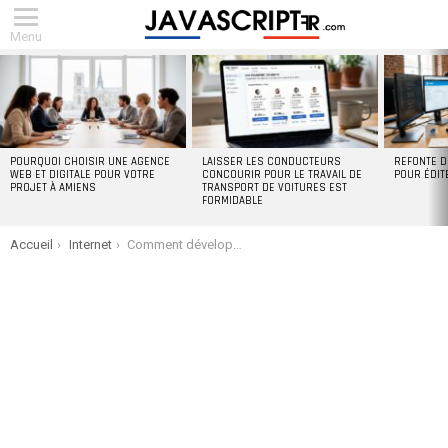
Menu
DERNIERS
ARTICLES
POURQUOI CHOISIR UNE AGENCE
LAISSER LES CONDUCTEURS
REFONTE D
WEB ET DIGITALE POUR VOTRE
CONCOURIR POUR LE TRAVAIL DE
POUR ÉDIT
PROJET À AMIENS
TRANSPORT DE VOITURES EST
FORMIDABLE
You are here:
Accueil
Internet
Comment développer votre liste d’adresses électroniques à l’aide d’un questionnaire en ligne ?