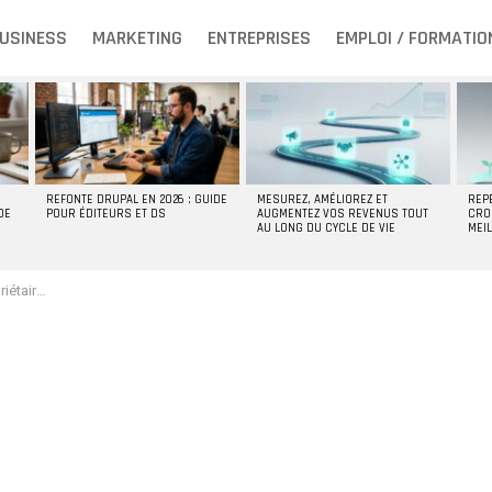
USINESS
MARKETING
ENTREPRISES
EMPLOI / FORMATIO
REFONTE DRUPAL EN 2026 : GUIDE
MESUREZ, AMÉLIOREZ ET
REP
DE
POUR ÉDITEURS ET DS
AUGMENTEZ VOS REVENUS TOUT
CRO
AU LONG DU CYCLE DE VIE
MEI
enus en 2026