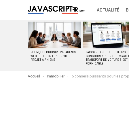
ACTUALITÉ
B
DERNIERS
ARTICLES
POURQUOI CHOISIR UNE AGENCE
LAISSER LES CONDUCTEURS
WEB ET DIGITALE POUR VOTRE
CONCOURIR POUR LE TRAVAIL 
PROJET À AMIENS
TRANSPORT DE VOITURES EST
FORMIDABLE
You are here:
Accueil
Immobilier
6 conseils puissants pour les propriétaires afin d’accroître leurs rev