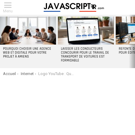
Menu
DERNIERS
ARTICLES
POURQUOI CHOISIR UNE AGENCE
LAISSER LES CONDUCTEURS
REFONTE D
WEB ET DIGITALE POUR VOTRE
CONCOURIR POUR LE TRAVAIL DE
POUR ÉDIT
PROJET À AMIENS
TRANSPORT DE VOITURES EST
FORMIDABLE
You are here:
Accueil
Internet
Logo YouTube : Quelle est sa véritable signification ?