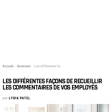
You are here:
Accueil
Business
Les différentes façons de recueillir les commentaires de vos employés
LES DIFFÉRENTES FAÇONS DE RECUEILLIR
LES COMMENTAIRES DE VOS EMPLOYÉS
par
LYDIA PATEL