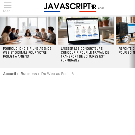
Menu
DERNIERS
ARTICLES
POURQUOI CHOISIR UNE AGENCE
LAISSER LES CONDUCTEURS
REFONTE D
WEB ET DIGITALE POUR VOTRE
CONCOURIR POUR LE TRAVAIL DE
POUR ÉDIT
PROJET À AMIENS
TRANSPORT DE VOITURES EST
FORMIDABLE
You are here:
Accueil
Business
Du Web au Print : 6 tendances visuelles inspirées du digital pour 2025