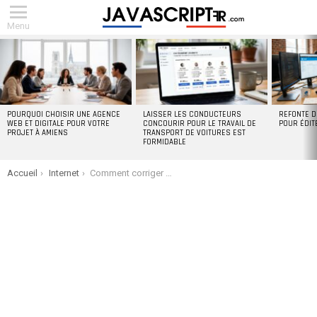
Menu
DERNIERS
ARTICLES
POURQUOI CHOISIR UNE AGENCE
LAISSER LES CONDUCTEURS
REFONTE D
WEB ET DIGITALE POUR VOTRE
CONCOURIR POUR LE TRAVAIL DE
POUR ÉDIT
PROJET À AMIENS
TRANSPORT DE VOITURES EST
FORMIDABLE
You are here:
Accueil
Internet
Comment corriger l’erreur win32kfull.sys dans Windows 10