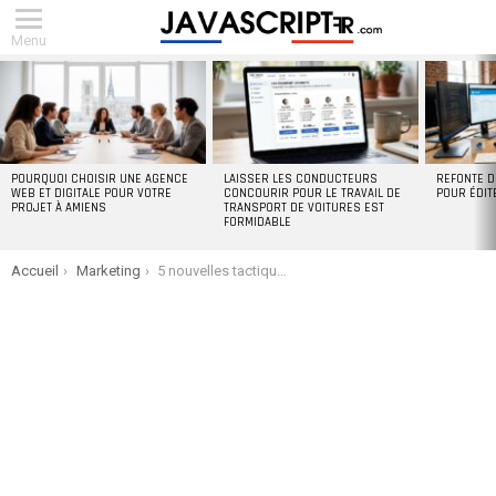
Menu
DERNIERS
ARTICLES
POURQUOI CHOISIR UNE AGENCE
LAISSER LES CONDUCTEURS
REFONTE D
WEB ET DIGITALE POUR VOTRE
CONCOURIR POUR LE TRAVAIL DE
POUR ÉDIT
PROJET À AMIENS
TRANSPORT DE VOITURES EST
FORMIDABLE
You are here:
Accueil
Marketing
5 nouvelles tactiques et tendances marketing à la hausse