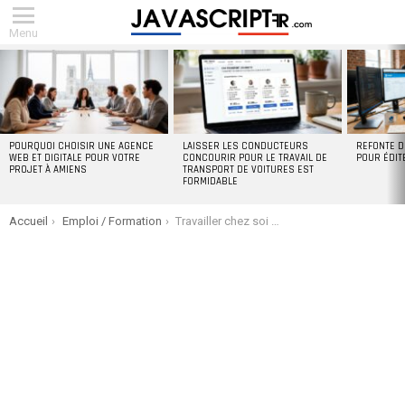
Menu
DERNIERS
ARTICLES
POURQUOI CHOISIR UNE AGENCE
LAISSER LES CONDUCTEURS
REFONTE D
WEB ET DIGITALE POUR VOTRE
CONCOURIR POUR LE TRAVAIL DE
POUR ÉDIT
PROJET À AMIENS
TRANSPORT DE VOITURES EST
FORMIDABLE
You are here:
Accueil
Emploi / Formation
Travailler chez soi chez Kiabi : conseils pour réussir votre expérience