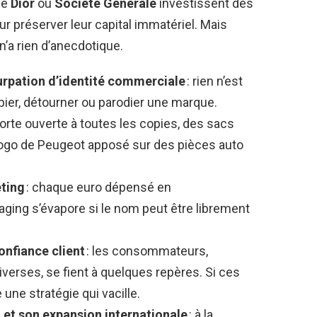
ue
Dior
ou
Société Générale
investissent des
préserver leur capital immatériel. Mais
’a rien d’anecdotique.
urpation d’identité commerciale
: rien n’est
pier, détourner ou parodier une marque.
porte ouverte à toutes les copies, des sacs
logo de Peugeot apposé sur des pièces auto
eting
: chaque euro dépensé en
ging s’évapore si le nom peut être librement
confiance client
: les consommateurs,
diverses, se fient à quelques repères. Si ces
 une stratégie qui vacille.
n et son expansion internationale
: à la