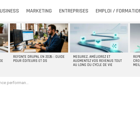
USINESS
MARKETING
ENTREPRISES
EMPLOI / FORMATIO
REFONTE DRUPAL EN 2026 : GUIDE
MESUREZ, AMÉLIOREZ ET
REP
DE
POUR ÉDITEURS ET DS
AUGMENTEZ VOS REVENUS TOUT
CRO
AU LONG DU CYCLE DE VIE
MEI
c ces 6 conseils simples