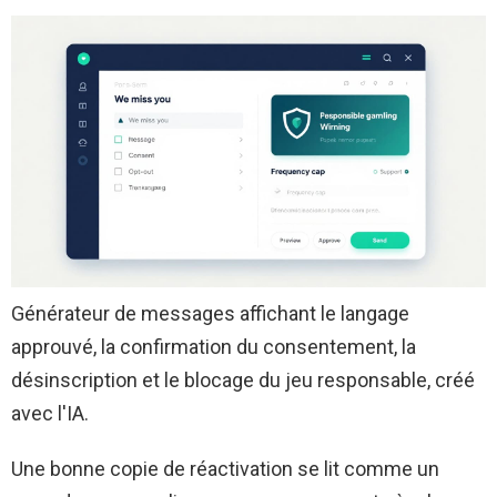
Générateur de messages affichant le langage
approuvé, la confirmation du consentement, la
désinscription et le blocage du jeu responsable, créé
avec l'IA.
Une bonne copie de réactivation se lit comme un