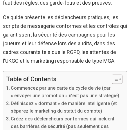
faut des règles, des garde-fous et des preuves.
Ce guide présente les déclencheurs pratiques, les
scripts de messagerie conformes et les contrôles qui
garantissent la sécurité des campagnes pour les
joueurs et leur défense lors des audits, dans des
cadres courants tels que le RGPD, les attentes de
l'UKGC et le marketing responsable de type MGA.
Table of Contents
Commencez par une carte du cycle de vie (car
« envoyer une promotion » n'est pas une stratégie)
Définissez « dormant » de manière intelligente (et
séparez le marketing du statut du compte)
Créez des déclencheurs conformes qui incluent
des barrières de sécurité (pas seulement des