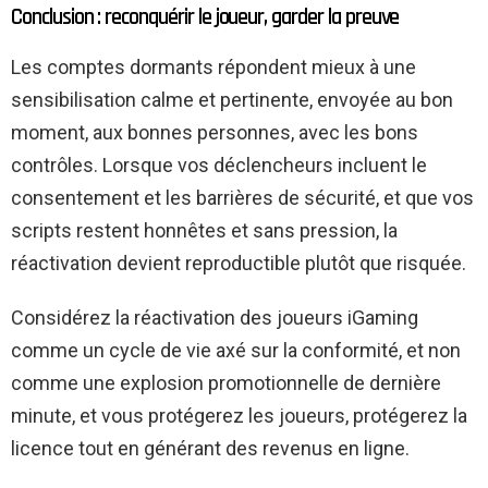
Conclusion : reconquérir le joueur, garder la preuve
Les comptes dormants répondent mieux à une
sensibilisation calme et pertinente, envoyée au bon
moment, aux bonnes personnes, avec les bons
contrôles. Lorsque vos déclencheurs incluent le
consentement et les barrières de sécurité, et que vos
scripts restent honnêtes et sans pression, la
réactivation devient reproductible plutôt que risquée.
Considérez la réactivation des joueurs iGaming
comme un cycle de vie axé sur la conformité, et non
comme une explosion promotionnelle de dernière
minute, et vous protégerez les joueurs, protégerez la
licence tout en générant des revenus en ligne.