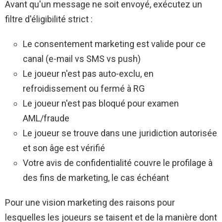
Avant qu'un message ne soit envoyé, exécutez un
filtre d'éligibilité strict :
Le consentement marketing est valide pour ce
canal (e-mail vs SMS vs push)
Le joueur n'est pas auto-exclu, en
refroidissement ou fermé à RG
Le joueur n'est pas bloqué pour examen
AML/fraude
Le joueur se trouve dans une juridiction autorisée
et son âge est vérifié
Votre avis de confidentialité couvre le profilage à
des fins de marketing, le cas échéant
Pour une vision marketing des raisons pour
lesquelles les joueurs se taisent et de la manière dont