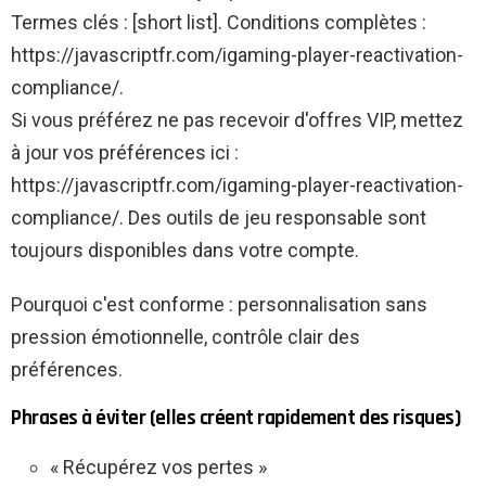
Termes clés : [short list]. Conditions complètes :
https://javascriptfr.com/igaming-player-reactivation-
compliance/.
Si vous préférez ne pas recevoir d'offres VIP, mettez
à jour vos préférences ici :
https://javascriptfr.com/igaming-player-reactivation-
compliance/. Des outils de jeu responsable sont
toujours disponibles dans votre compte.
Pourquoi c'est conforme : personnalisation sans
pression émotionnelle, contrôle clair des
préférences.
Phrases à éviter (elles créent rapidement des risques)
« Récupérez vos pertes »