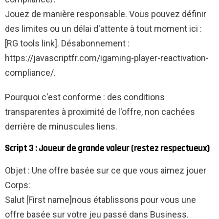
Jouez de manière responsable. Vous pouvez définir
des limites ou un délai d'attente à tout moment ici :
[RG tools link]. Désabonnement :
https://javascriptfr.com/igaming-player-reactivation-
compliance/.
Pourquoi c'est conforme : des conditions
transparentes à proximité de l'offre, non cachées
derrière de minuscules liens.
Script 3 : Joueur de grande valeur (restez respectueux)
Objet : Une offre basée sur ce que vous aimez jouer
Corps:
Salut [First name]nous établissons pour vous une
offre basée sur votre jeu passé dans Business.