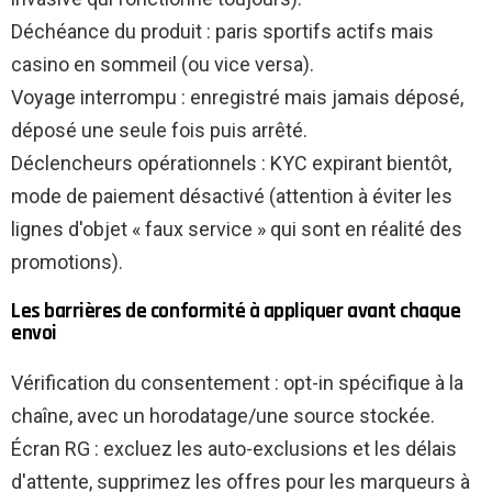
Déchéance du produit : paris sportifs actifs mais
casino en sommeil (ou vice versa).
Voyage interrompu : enregistré mais jamais déposé,
déposé une seule fois puis arrêté.
Déclencheurs opérationnels : KYC expirant bientôt,
mode de paiement désactivé (attention à éviter les
lignes d'objet « faux service » qui sont en réalité des
promotions).
Les barrières de conformité à appliquer avant chaque
envoi
Vérification du consentement : opt-in spécifique à la
chaîne, avec un horodatage/une source stockée.
Écran RG : excluez les auto-exclusions et les délais
d'attente, supprimez les offres pour les marqueurs à