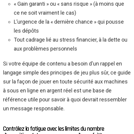
« Gain garanti » ou « sans risque » (à moins que
ce ne soit vraiment le cas)
L’urgence de la « dernière chance » qui pousse
les dépôts
Tout cadrage lié au stress financier, à la dette ou
aux problèmes personnels
Si votre équipe de contenu a besoin d'un rappel en
langage simple des principes de jeu plus sûr, ce guide
sur la façon de jouer en toute sécurité aux machines
à sous en ligne en argent réel est une base de
référence utile pour savoir à quoi devrait ressembler
un message responsable.
Contrôlez la fatigue avec les limites du nombre