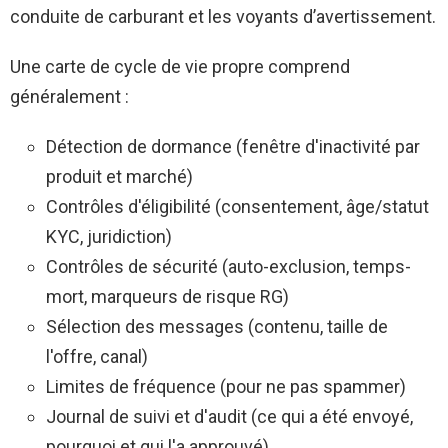
conduite de carburant et les voyants d’avertissement.
Une carte de cycle de vie propre comprend
généralement :
Détection de dormance (fenêtre d'inactivité par
produit et marché)
Contrôles d'éligibilité (consentement, âge/statut
KYC, juridiction)
Contrôles de sécurité (auto-exclusion, temps-
mort, marqueurs de risque RG)
Sélection des messages (contenu, taille de
l'offre, canal)
Limites de fréquence (pour ne pas spammer)
Journal de suivi et d'audit (ce qui a été envoyé,
pourquoi et qui l'a approuvé)