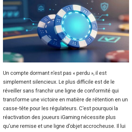
Un compte dormant n'est pas « perdu », il est
simplement silencieux. Le plus difficile est de le
réveiller sans franchir une ligne de conformité qui
transforme une victoire en matière de rétention en un
casse-tête pour les régulateurs. C'est pourquoi la
réactivation des joueurs iGaming nécessite plus
qu'une remise et une ligne d'objet accrocheuse. Il lui