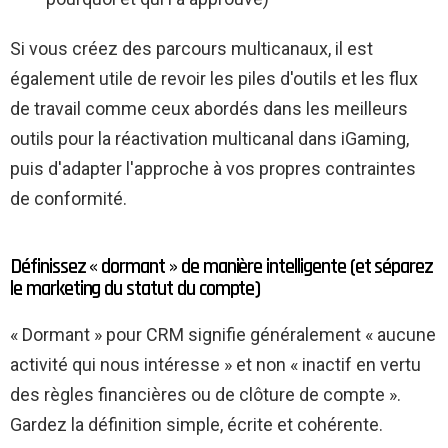
Si vous créez des parcours multicanaux, il est
également utile de revoir les piles d'outils et les flux
de travail comme ceux abordés dans les meilleurs
outils pour la réactivation multicanal dans iGaming,
puis d'adapter l'approche à vos propres contraintes
de conformité.
Définissez « dormant » de manière intelligente (et séparez
le marketing du statut du compte)
« Dormant » pour CRM signifie généralement « aucune
activité qui nous intéresse » et non « inactif en vertu
des règles financières ou de clôture de compte ».
Gardez la définition simple, écrite et cohérente.