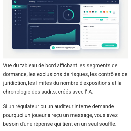
Vue du tableau de bord affichant les segments de
dormance, les exclusions de risques, les contrôles de
juridiction, les limites du nombre d'expositions et la
chronologie des audits, créés avec l'IA.
Si un régulateur ou un auditeur interne demande
pourquoi un joueur a reçu un message, vous avez
besoin d’une réponse qui tient en un seul souffle.