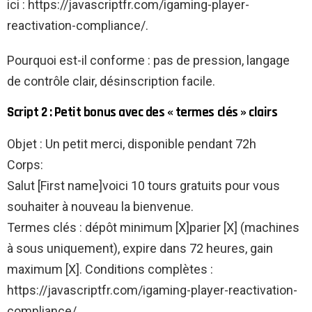
ici : https://javascriptfr.com/igaming-player-
reactivation-compliance/.
Pourquoi est-il conforme : pas de pression, langage
de contrôle clair, désinscription facile.
Script 2 : Petit bonus avec des « termes clés » clairs
Objet : Un petit merci, disponible pendant 72h
Corps:
Salut [First name]voici 10 tours gratuits pour vous
souhaiter à nouveau la bienvenue.
Termes clés : dépôt minimum [X]parier [X] (machines
à sous uniquement), expire dans 72 heures, gain
maximum [X]. Conditions complètes :
https://javascriptfr.com/igaming-player-reactivation-
compliance/.