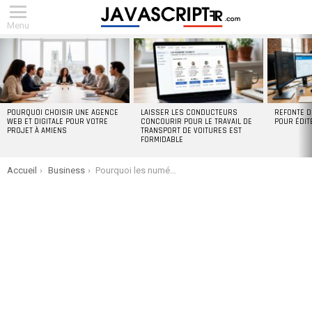
Menu
DERNIERS
ARTICLES
POURQUOI CHOISIR UNE AGENCE
LAISSER LES CONDUCTEURS
REFONTE D
WEB ET DIGITALE POUR VOTRE
CONCOURIR POUR LE TRAVAIL DE
POUR ÉDIT
PROJET À AMIENS
TRANSPORT DE VOITURES EST
FORMIDABLE
You are here:
Accueil
Business
Pourquoi les numéros de téléphone virtuels changent la donne