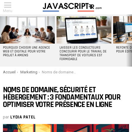
Menu
DERNIERS
ARTICLES
POURQUOI CHOISIR UNE AGENCE
LAISSER LES CONDUCTEURS
REFONTE D
WEB ET DIGITALE POUR VOTRE
CONCOURIR POUR LE TRAVAIL DE
POUR ÉDIT
PROJET À AMIENS
TRANSPORT DE VOITURES EST
FORMIDABLE
You are here:
Accueil
Marketing
Noms de domaine, sécurité et hébergement : 3 fondamentaux pour optimiser votre présence en ligne
NOMS DE DOMAINE, SÉCURITÉ ET
HÉBERGEMENT : 3 FONDAMENTAUX POUR
OPTIMISER VOTRE PRÉSENCE EN LIGNE
par
LYDIA PATEL