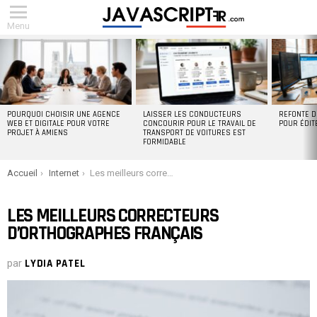
Menu
DERNIERS
ARTICLES
POURQUOI CHOISIR UNE AGENCE
LAISSER LES CONDUCTEURS
REFONTE D
WEB ET DIGITALE POUR VOTRE
CONCOURIR POUR LE TRAVAIL DE
POUR ÉDIT
PROJET À AMIENS
TRANSPORT DE VOITURES EST
FORMIDABLE
You are here:
Accueil
Internet
Les meilleurs correcteurs d’orthographes Français
LES MEILLEURS CORRECTEURS
D’ORTHOGRAPHES FRANÇAIS
par
LYDIA PATEL