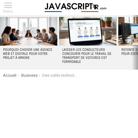
Menu
DERNIERS
ARTICLES
POURQUOI CHOISIR UNE AGENCE
LAISSER LES CONDUCTEURS
REFONTE D
WEB ET DIGITALE POUR VOTRE
CONCOURIR POUR LE TRAVAIL DE
POUR ÉDIT
PROJET À AMIENS
TRANSPORT DE VOITURES EST
FORMIDABLE
You are here:
Accueil
Business
Des outils technologiques pour aider votre entreprise à prospérer