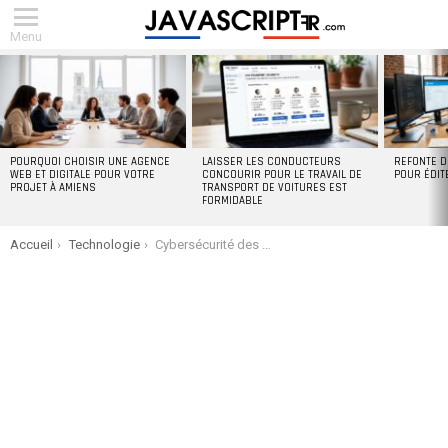
Menu
DERNIERS
ARTICLES
POURQUOI CHOISIR UNE AGENCE
LAISSER LES CONDUCTEURS
REFONTE D
WEB ET DIGITALE POUR VOTRE
CONCOURIR POUR LE TRAVAIL DE
POUR ÉDIT
PROJET À AMIENS
TRANSPORT DE VOITURES EST
FORMIDABLE
You are here:
Accueil
Technologie
Cybersécurité des infrastructures : pourquoi votre PME doit s’y intéresser