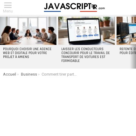
Menu
DERNIERS
ARTICLES
POURQUOI CHOISIR UNE AGENCE
LAISSER LES CONDUCTEURS
REFONTE D
WEB ET DIGITALE POUR VOTRE
CONCOURIR POUR LE TRAVAIL DE
POUR ÉDIT
PROJET À AMIENS
TRANSPORT DE VOITURES EST
FORMIDABLE
You are here:
Accueil
Business
Comment tirer parti des chansons populaires pour développer votre carrière musicale ?