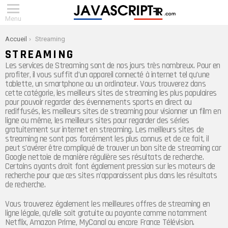
Menu
You are here:
Accueil
Streaming
STREAMING
Les services de Streaming sont de nos jours très nombreux. Pour en
profiter, il vous suffit d’un appareil connecté à internet tel qu’une
tablette, un smartphone ou un ordinateur. Vous trouverez dans
cette catégorie, les meilleurs sites de streaming les plus populaires
pour pouvoir regarder des évennements sports en direct ou
rediffusés, les meilleurs sites de streaming pour visionner un film en
ligne ou même, les meilleurs sites pour regarder des séries
gratuitement sur internet en streaming. Les meilleurs sites de
streaming ne sont pas forcément les plus connus et de ce fait, il
peut s’avérer être compliqué de trouver un bon site de streaming car
Google nettoie de manière régulière ses résultats de recherche.
Certains ayants droit font également pression sur les moteurs de
recherche pour que ces sites n’apparaissent plus dans les résultats
de recherche.
Vous trouverez également les meilleures offres de streaming en
ligne légale, qu’elle soit gratuite ou payante comme notamment
Netflix, Amazon Prime, MyCanal ou encore France Télévision.