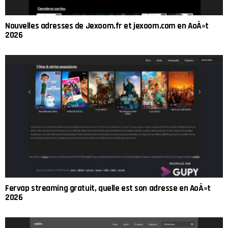
Nouvelles adresses de Jexoom.fr et jexoom.com en AoÃ»t
2026
Fervap streaming gratuit, quelle est son adresse en AoÃ»t
2026