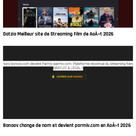
Datzio Meilleur site de Streaming Film de AoÃ»t 2026
Bonoov change de nom et devient parmiv.com en AoÃ»t 2026