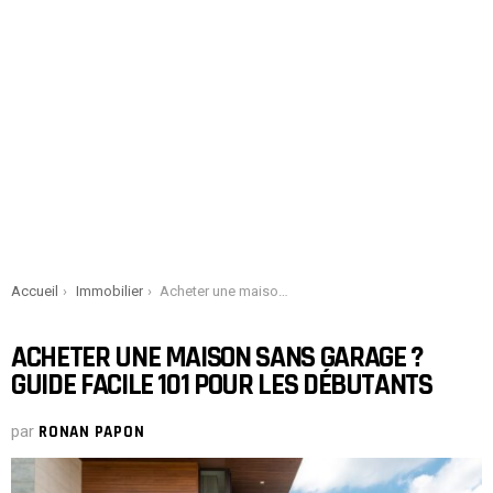
You are here:
Accueil
Immobilier
Acheter une maison sans garage ? Guide facile 101 pour les débutants
ACHETER UNE MAISON SANS GARAGE ?
GUIDE FACILE 101 POUR LES DÉBUTANTS
par
RONAN PAPON