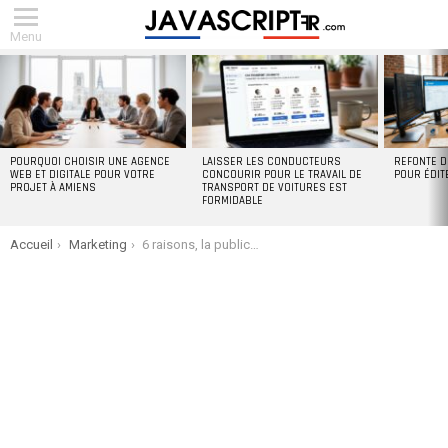
Menu
DERNIERS
ARTICLES
POURQUOI CHOISIR UNE AGENCE
LAISSER LES CONDUCTEURS
REFONTE D
WEB ET DIGITALE POUR VOTRE
CONCOURIR POUR LE TRAVAIL DE
POUR ÉDIT
PROJET À AMIENS
TRANSPORT DE VOITURES EST
FORMIDABLE
You are here:
Accueil
Marketing
6 raisons, la publicité numérique en plein air est idéale pour les affaires