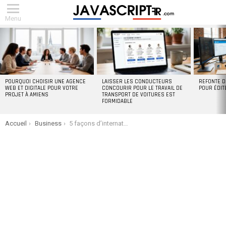
Menu
DERNIERS
ARTICLES
POURQUOI CHOISIR UNE AGENCE
LAISSER LES CONDUCTEURS
REFONTE D
WEB ET DIGITALE POUR VOTRE
CONCOURIR POUR LE TRAVAIL DE
POUR ÉDIT
PROJET À AMIENS
TRANSPORT DE VOITURES EST
FORMIDABLE
You are here:
Accueil
Business
5 façons d’internationaliser votre entreprise