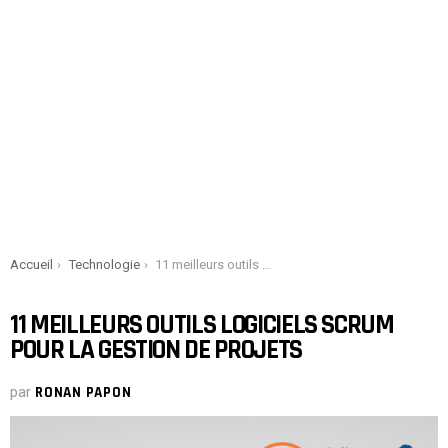
You are here:
Accueil
Technologie
11 meilleurs outils logiciels Scrum pour la gestion de projets
11 MEILLEURS OUTILS LOGICIELS SCRUM
POUR LA GESTION DE PROJETS
par
RONAN PAPON