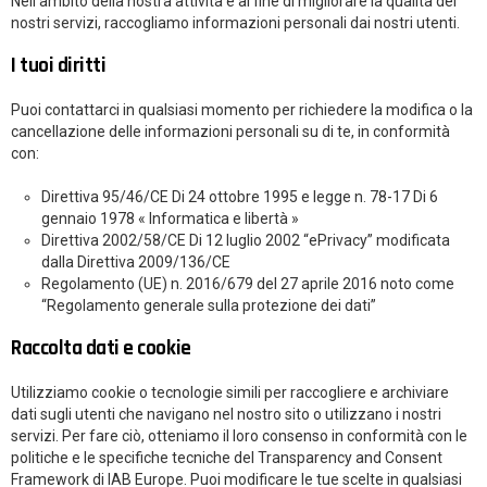
Nell’ambito della nostra attività e al fine di migliorare la qualità dei
nostri servizi, raccogliamo informazioni personali dai nostri utenti.
I tuoi diritti
Puoi contattarci in qualsiasi momento per richiedere la modifica o la
cancellazione delle informazioni personali su di te, in conformità
con:
Direttiva 95/46/CE
Di
24 ottobre 1995 e legge n. 78-17
Di
6
gennaio 1978
« Informatica e libertà »
Direttiva 2002/58/CE
Di
12 luglio 2002
“ePrivacy”
modificata
dalla Direttiva 2009/136/CE
Regolamento (UE) n. 2016/679 del 27 aprile 2016 noto come
“Regolamento generale sulla protezione dei dati”
Raccolta dati e cookie
Utilizziamo cookie o tecnologie simili per raccogliere e archiviare
dati sugli utenti che navigano nel nostro sito o utilizzano i nostri
servizi. Per fare ciò, otteniamo il loro consenso in conformità con le
politiche e le specifiche tecniche del Transparency and Consent
Framework di IAB Europe. Puoi modificare le tue scelte in qualsiasi