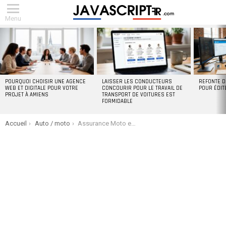
Menu
DERNIERS
ARTICLES
POURQUOI CHOISIR UNE AGENCE
LAISSER LES CONDUCTEURS
REFONTE D
WEB ET DIGITALE POUR VOTRE
CONCOURIR POUR LE TRAVAIL DE
POUR ÉDIT
PROJET À AMIENS
TRANSPORT DE VOITURES EST
FORMIDABLE
You are here:
Accueil
Auto / moto
Assurance Moto et Scooter, quelles sont les spécificités des contrats ?